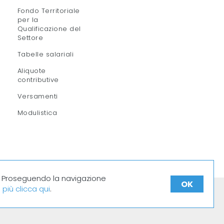
Fondo Territoriale
per la
Qualificazione del
Settore
Tabelle salariali
Aliquote
contributive
Versamenti
Modulistica
ti. Proseguendo la navigazione
OK
 più clicca qui
.
Cookie policy
Privacy Policy